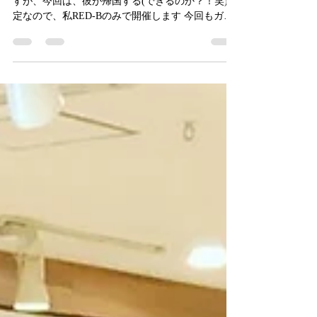
いつもはMory Bayo と開催してるワークショップで
すが、今回は、彼が帰国する(できるのか？！笑)予
定なので、私RED-Bのみで開催します 今回もガッ
ツリ3時間 モリさんから伝授してもらった伝統のリ
ズムを噛み砕いて、資料作成もして行きます。...