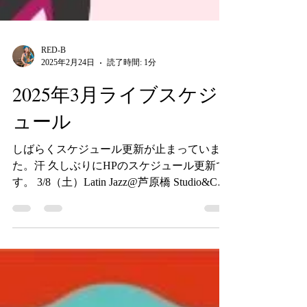
RED-B
2025年2月24日
読了時間: 1分
2025年3月ライブスケジ
ュール
しばらくスケジュール更新が止まっていまし
た。汗 久しぶりにHPのスケジュール更新で
す。 3/8（土）Latin Jazz@芦原橋 Studio&Cafe
Make Google Map 3/11(火) アフリカンこども
クラス ＠AEON大阪ドームシティ店 3/15
（土）...