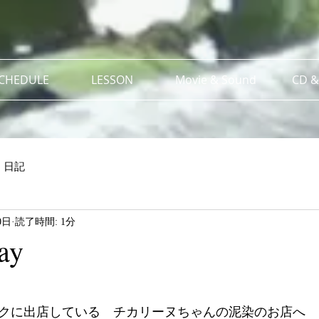
SCHEDULE
LESSON
Movie & Sound
CD &
日記
0日
読了時間: 1分
ay
ークに出店している　チカリーヌちゃんの泥染のお店へ