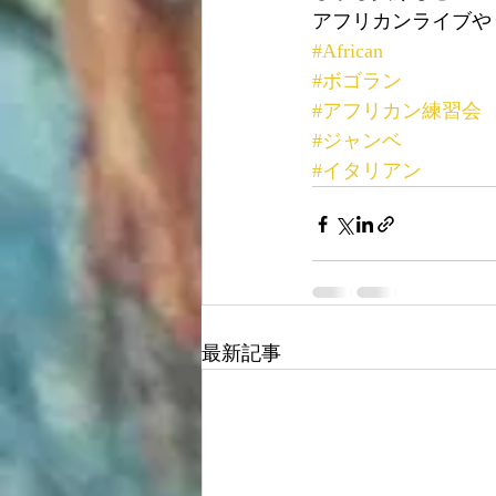
アフリカンライブや
#African
#ボゴラン
#アフリカン練習会
#ジャンベ
#イタリアン
最新記事