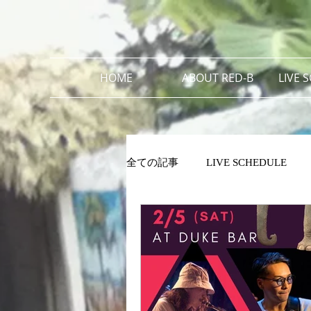
HOME
ABOUT RED-B
LIVE 
全ての記事
LIVE SCHEDULE