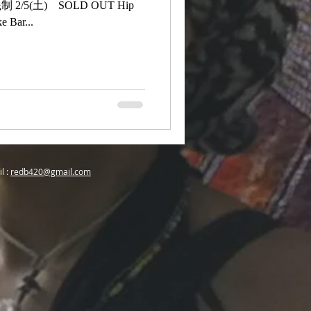
 2/5(土) SOLD OUT Hip
 Bar...
l :
redb420@gmail.com