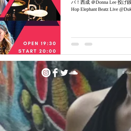
バ！西成 ＠Donna Lee 投げ銭制
Hop Elephant Beatz Live @Duke
n
E-mai