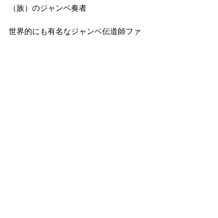
（族）のジャンベ奏者
世界的にも有名なジャンベ伝道師ファ
ムドゥ・コナテ氏を叔父に持ち伝統音
楽家系に生まれる。
2012年に来日し、沖縄を拠点に活動し
ている。
彼の純粋な性格と、ハートフルな人柄
が評判を呼んでいる。
ジェンベを通し、世界に平和を発信！