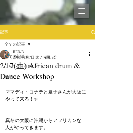
記事
全ての記事
RED-B
全ての記事
2018年2月7日
読了時間: 2分
2/17(土) African drum &
LIVE SCHEDULE
Dance Workshop
日記
ママディ・コナテと夏子さんが大阪に
やって来る！✨
真冬の大阪に沖縄からアフリカンな二
人がやってきます。