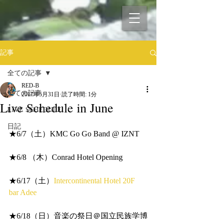
記事
全ての記事
RED-B
全ての記事
2017年5月31日
読了時間: 1分
Live Schedule in June
LIVE SCHEDULE
日記
★6/7（土）KMC Go Go Band @ IZNT
★6/8 （木）Conrad Hotel Opening
★6/17（土）
Intercontinental Hotel 20F 
bar Adee
★6/18（日）音楽の祭日＠国立民族学博