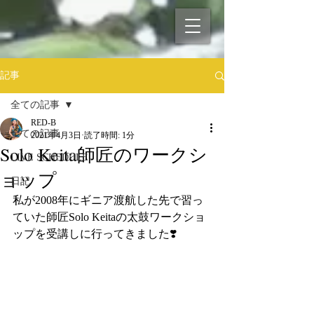
記事
全ての記事
RED-B
全ての記事
2021年4月3日
読了時間: 1分
Solo Keita師匠のワークシ
LIVE SCHEDULE
ョップ
日記
私が2008年にギニア渡航した先で習っ
ていた師匠Solo Keitaの太鼓ワークショ
ップを受講しに行ってきました❣️