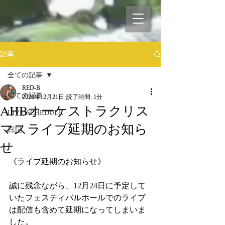
記事
全ての記事
RED-B
全ての記事
2020年12月21日
読了時間: 1分
AHBオーケストラクリス
LIVE SCHEDULE
マスライブ延期のお知ら
日記
せ
《ライブ延期のお知らせ》
誠に残念ながら、12月24日に予定して
いたフェスティバルホールでのライブ
は配信も含めて延期になってしまいま
した。