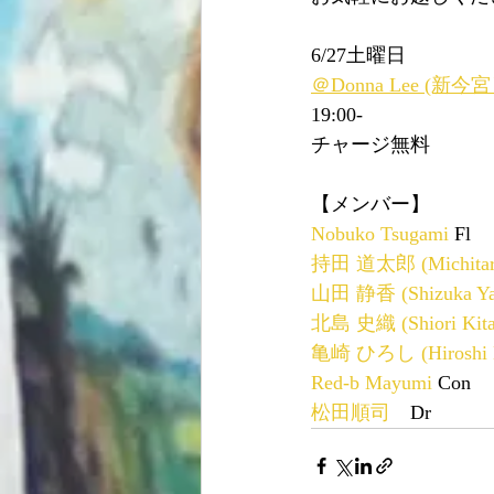
6/27土曜日
＠Donna Lee (新今
19:00-　
チャージ無料
【メンバー】
Nobuko Tsugami
 Fl
持田 道太郎 (Michitaro
山田 静香 (Shizuka Ya
北島 史織 (Shiori Kita
亀崎 ひろし (Hiroshi K
Red-b Mayumi
 Con
松田順司
　Dr