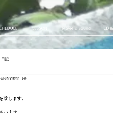
SCHEDULE
LESSON
Movie & Sound
CD &
日記
0日
読了時間: 1分
を致します。
さいませ。