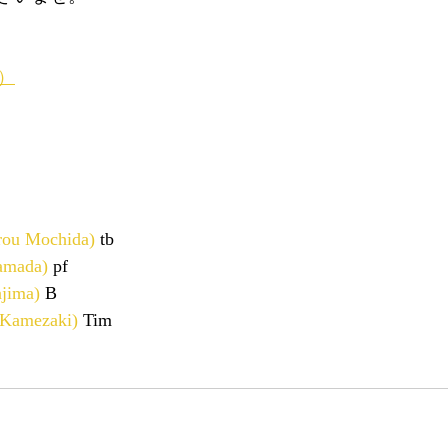
宮）
u Mochida)
 tb
mada)
 pf
jima)
 B
amezaki)
 Tim