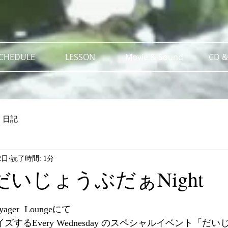
SCHEDULE
LESSON
Movie & Sound
CD &
日記
2日
読了時間: 1分
) だいじょうぶだぁNight
er  Loungeにて
ズするEvery Wednesday のスペシャルイベント「だ