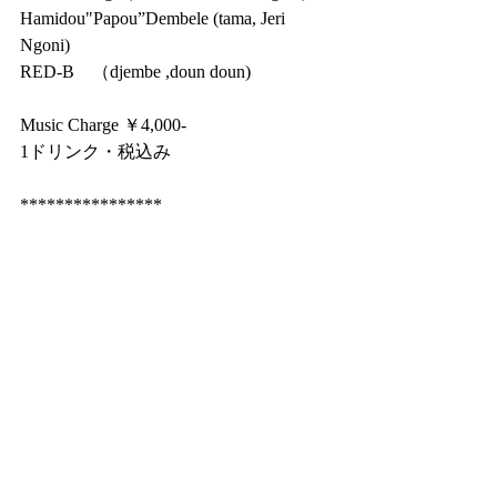
Hamidou"Papou”Dembele (tama, Jeri 
Ngoni)
RED-B　（djembe ,doun doun)
Music Charge ￥4,000-
1ドリンク・税込み
****************