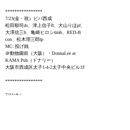
****************
7/23(金・祝）ビバ西成
松田順司ds、津上信子fl、大山りほpf、
大澤信三b、亀崎ヒロシtimb、RED-B 
con、松木理三郎tp
MC: 投げ銭
＠動物園前（大阪）・DonnaLee at 
KAMA Pub（ドナリー）
大阪市西成区太子1-4-2太子中央ビル1F
****************
7/31(土）
ラテンジャズ
＠JK CAFE　夜の部
倉さと子(pf)
大澤晋三(b)
津上信子(fl)