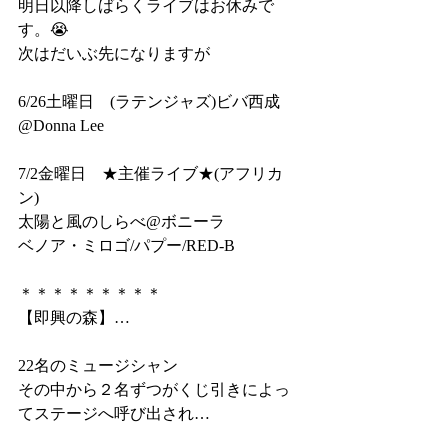
明日以降しばらくライブはお休みで
す。😭
次はだいぶ先になりますが
6/26土曜日　(ラテンジャズ)ビバ西成
@Donna Lee
7/2金曜日　★主催ライブ★(アフリカ
ン)
太陽と風のしらべ@ボニーラ
ベノア・ミロゴ/パプー/RED-B
＊＊＊＊＊＊＊＊＊
【即興の森】…
22名のミュージシャン
その中から２名ずつがくじ引きによっ
てステージへ呼び出され…