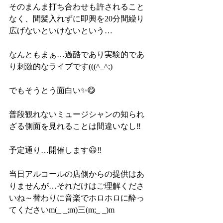
そのまんま打ち合わせも許されること
なく、間髪入れずに即興を20分間繰り
広げないといけないという…
なんともまぁ…過酷であり実験的であ
り刺激的なライブです(((^_^;)
でもそうとう面白い✨😋
普段観れないミュージシャンの知られ
ざる側面を見れることは間違いなし‼️
予定通り…開催します😃‼️
当日アルコールの店側からの提供はあ
りませんが…それだけはご理解くださ
いね～替わりに音楽でホロホロに酔っ
てくださいm(_ _;m)三(m;_ _)m