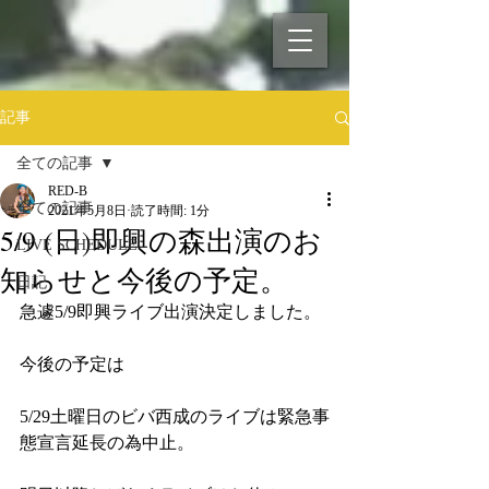
記事
全ての記事
RED-B
全ての記事
2021年5月8日
読了時間: 1分
5/9 (日)即興の森出演のお
LIVE SCHEDULE
知らせと今後の予定。
日記
急遽5/9即興ライブ出演決定しました。
今後の予定は
5/29土曜日のビバ西成のライブは緊急事
態宣言延長の為中止。