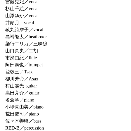
宮藤晃妃／vocal
杉山千絵／vocal
山添ゆか／vocal
井頭月╱vocal
猿丸詩摩子╱vocal
島嵜隆太／beatboxer
染行エリカ╱三味線
山口真央╱二胡
市瀬由紀／flute
阿部泰也╱trumpet
登敬三／Tsax
柳川芳命／Asax
村山義光  guitar
高田亮介／guitar
名倉学／piano
小場真由美／piano
荒田健司／piano
佐々木善暁／bass
RED-B╱percussion