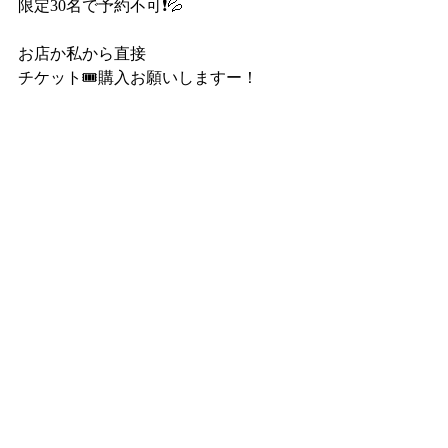
限定30名で予約不可❗️💦
お店か私から直接
チケット🎟購入お願いしますー！