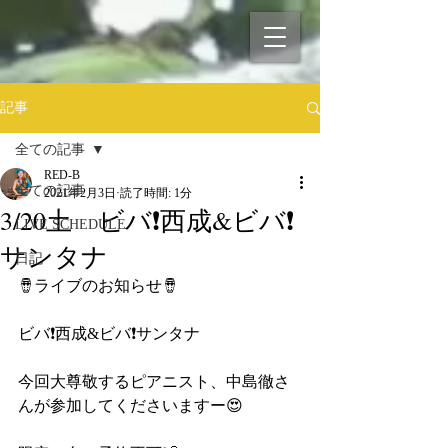
記事
全ての記事
RED-B
全ての記事
2021年2月3日
読了時間: 1分
3/20土 ビバ❗️西成&ビバ❗️
LIVE SCHEDULE
サンタナ
日記
🪘ライブのお知らせ🪘
ビバ❗️西成&ビバ❗️サンタナ
今回大尊敬するピアニスト、中島徹さ
んが参加してくださいますー😍