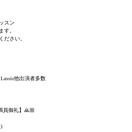
ッスン
ます。
ください。　
ang Lassis他出演者多数
p 【満員御礼】🙏🏼
)