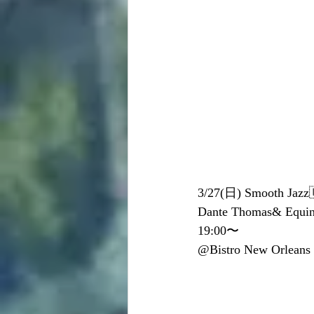
3/27(日) Smooth Jazz
Dante Thomas& Equin
19:00〜
@Bistro New Orleans