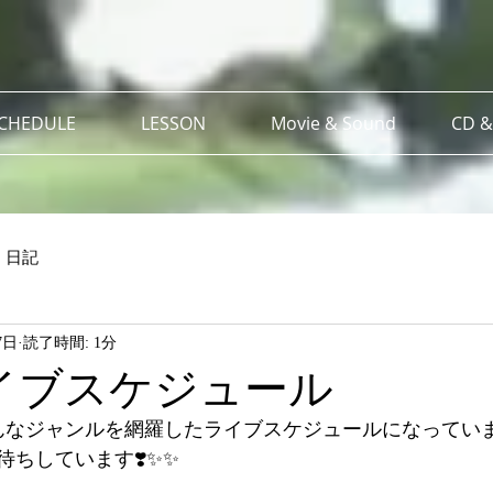
SCHEDULE
LESSON
Movie & Sound
CD &
日記
7日
読了時間: 1分
イブスケジュール
んなジャンルを網羅したライブスケジュールになっていま
ちしています❣️✨✨