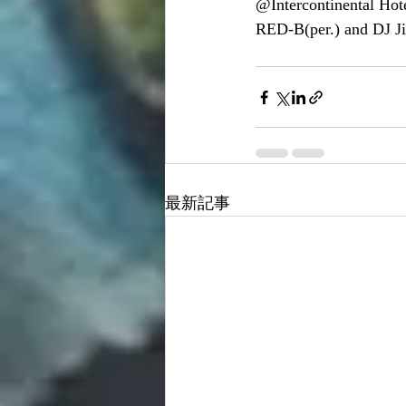
@Intercontinental Hot
RED-B(per.) and DJ J
最新記事