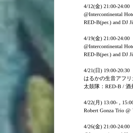
4/12(金) 21:00-24:00
@Intercontinental Hot
RED-B(per.) and DJ J
4/19(金) 21:00-24:00
@Intercontinental Hot
RED-B(per.) and DJ J
4/21(日) 19:00-20:30
はるかの生音アフリ
太鼓隊：RED-B / 酒
4/22(月) 13:00- , 15:00
Robert Gonza Tri
4/26(金) 21:00-24:00