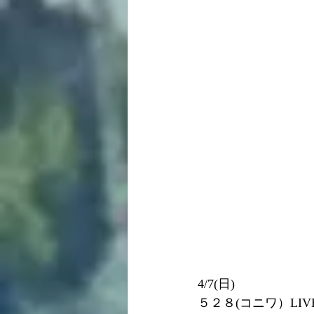
4/7(日)
５２８(コニワ）LIV