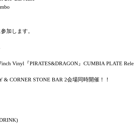
imbo
reenに参加します。
s
7inch Vinyl『PIRATES&DRAGON』CUMBIA PLATE Releas
RY & CORNER STONE BAR 2会場同時開催！！
1DRINK)