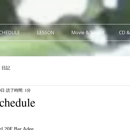
SCHEDULE
LESSON
Movie & Sound
CD &
日記
0日
読了時間: 1分
chedule
el 20F Bar Adee