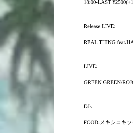
18:00-LAST ¥2500(+
Release LIVE:
REAL THING feat.H
LIVE:
GREEN GREEN/ROJO
DJs
FOOD:メキシコキッ