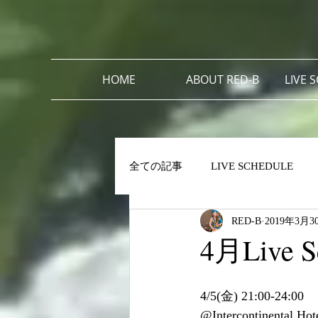
HOME
ABOUT RED-B
LIVE 
全ての記事
LIVE SCHEDULE
RED-B
2019年3月3
4月Live S
4/5(金) 21:00-24:00
@Intercontinental Hot