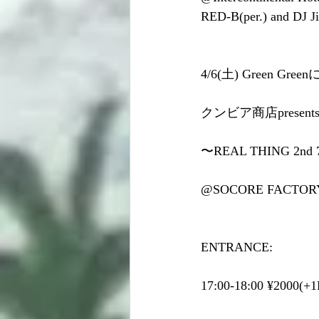
RED-B(per.) and DJ J
4/6(土) Green G
クンビア商店present
〜REAL THING 2nd 
@SOCORE FACTO
ENTRANCE:
17:00-18:00 ¥2000(+