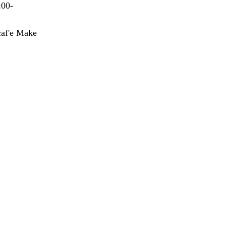
:00-
f'e Make