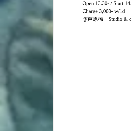
Open 13:30- / Start 14
Charge 3,000- w/1d
@芦原橋　Studio & ca