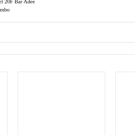
el 20F Bar Adee
imbo