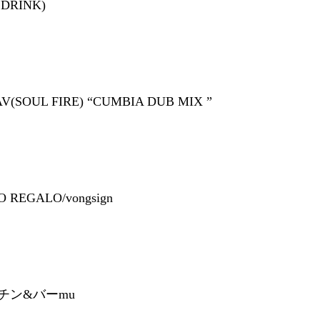
1DRINK)
AV(SOUL FIRE) “CUMBIA DUB MIX ”
 REGALO/vongsign
チン&バーmu