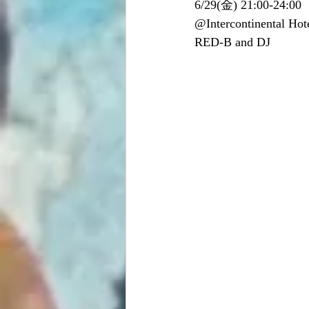
6/29(金) 21:00-24:00 
@Intercontinental Hot
RED-B and DJ