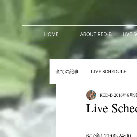
HOME
ABOUT RED-B
LIVE 
全ての記事
LIVE SCHEDULE
RED-B
2018年6月9
Live Sch
6/1(金) 21:00-24:00 