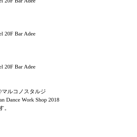
el 20F Bar Adee
el 20F Bar Adee
el 20F Bar Adee
4:45 @マルコノスタルジ
can Dance Work Shop 2018
す。