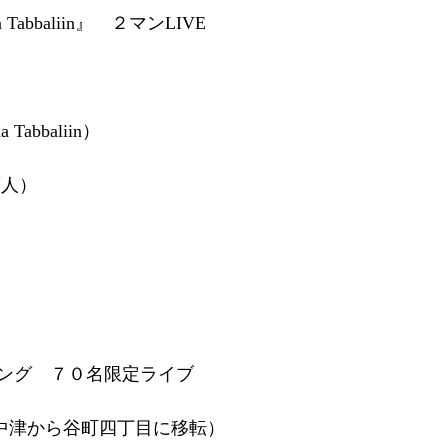
Tabbaliin』　２マンLIVE
 Tabbaliin）
蛮人）
ング　７０名限定ライブ
algy（中津から谷町四丁目に移転）