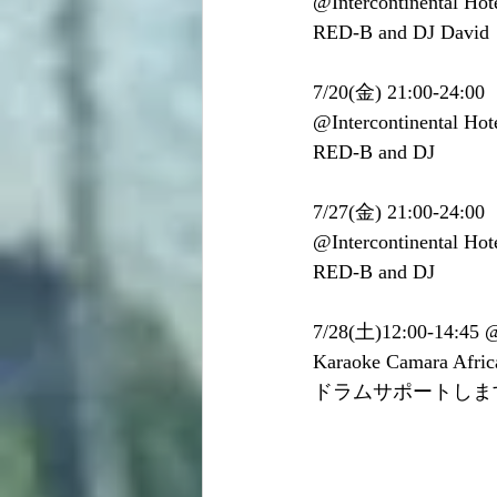
@Intercontinental Hot
RED-B and DJ David
7/20(金) 21:00-24:00 
@Intercontinental Hot
RED-B and DJ
7/27(金) 21:00-24:00 
@Intercontinental Hot
RED-B and DJ
7/28(土)12:00-1
Karaoke Camara Afri
ドラムサポートしま