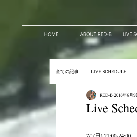
HOME
ABOUT RED-B
LIVE 
全ての記事
LIVE SCHEDULE
RED-B
2018年6月9
Live Sch
7/1(日) 21:00-24:00 