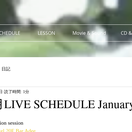
SCHEDULE
LESSON
Movie & Sound
CD &
日記
日
読了時間: 1分
LIVE SCHEDULE Januar
n session  
tel 20F Bar Adee