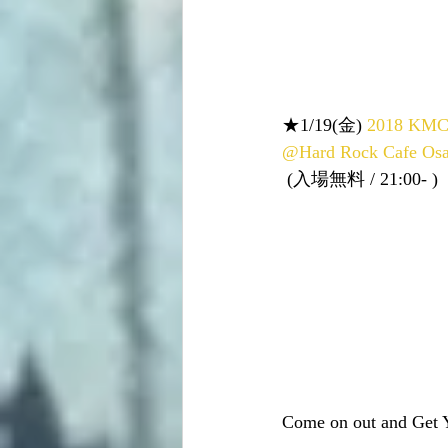
★1/19(金) 
2018 KMC 
@Hard Rock Cafe Os
 (入場無料 / 21:00- )
Come on out and Get Yo