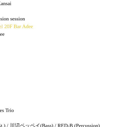
ansai
on session  
el 20F Bar Adee
ee 
s Trio
,Gt.) / 川辺ペッペイ(Bass) / RED-B (Percussion)