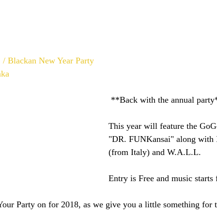
/ Blackan New Year Party
aka
 **Back with the annual party
This year will feature the Go
"DR. FUNKansai" along with 
(from Italy) and W.A.L.L.
Entry is Free and music start
ur Party on for 2018, as we give you a little something for 