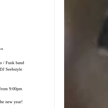
**
Go / Funk band 
DJ Seebstyle 
s from 9:00pm
the new year!