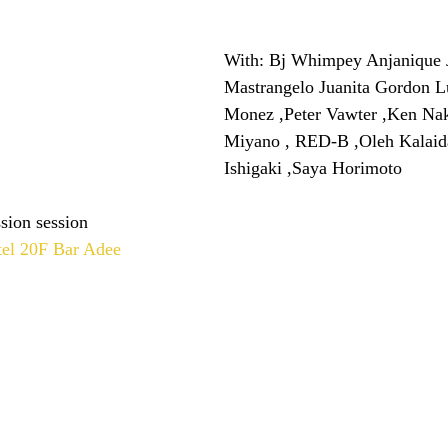
With: Bj Whimpey Anjanique 
Mastrangelo Juanita Gordon L
Monez ,Peter Vawter ,Ken Na
Miyano , RED-B ,Oleh Kalaid
Ishigaki ,Saya Horimoto
on session  
tel 20F Bar Adee