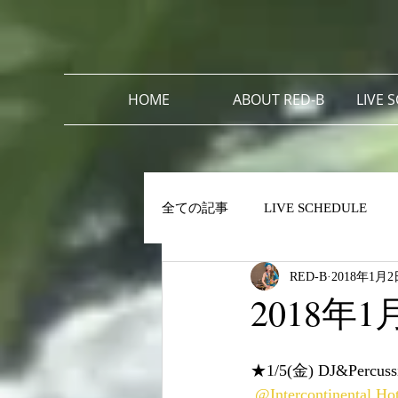
HOME
ABOUT RED-B
LIVE 
全ての記事
LIVE SCHEDULE
RED-B
2018年1月2
2018年1月
★1/5(金) DJ&Percussio
@Intercontinental Ho