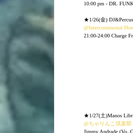
10:00 pm - DR. FUNK
★1/26(金) DJ&Percussi
@Intercontinental Hot
21:00-24:00 Charge Fr
★1/27(土)Manos Libre
@ちゃりんこ倶楽部
Jimmy Andrade (Vo.