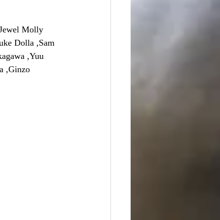
Jewel Molly 
uke Dolla ,Sam 
kagawa ,Yuu 
a ,Ginzo 