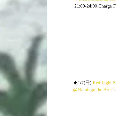
 21:00-24:00 Charge F
★1/7(日) 
Red Light S
@Flamingo the Arush