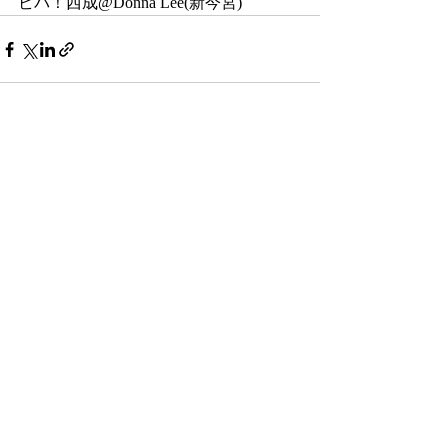
ビバ！西成@Donna Lee(新今宮)
最新記事
すべて表示