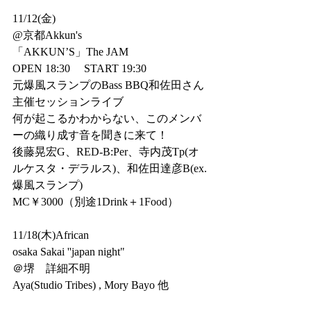
11/12(金)
@京都Akkun's
「AKKUN’S」The JAM
OPEN 18:30 　START 19:30
元爆風スランプのBass BBQ和佐田さん
主催セッションライブ
何が起こるかわからない、このメンバ
ーの織り成す音を聞きに来て！
後藤晃宏G、RED-B:Per、寺内茂Tp(オ
ルケスタ・デラルス)、和佐田達彦B(ex.
爆風スランプ)
MC￥3000（別途1Drink＋1Food）
11/18(木)African
osaka Sakai ''japan night"
＠堺　詳細不明
Aya(Studio Tribes) , Mory Bayo 他