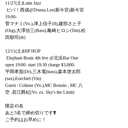
11/27(土)Latin Jazz
 ビバ！西成@Donna Lee(新今宮)新今宮
19:00-
菅マナミ(Vo.),津上信子(fl),建部さと子
(Org),大澤信三(Bass),亀崎ヒロシ(Tim),松
田順司(dr)
12/11(土)HIP HOP
 Elephant Beatz 4th live @北浜Bar One
open 19:00- start 19:30 charge ¥3,000-
平岡孝賀(Dr),三木電(bass),森本啓太郎
(sax),Ezechiel (Vin)
Guest : Colinne (Vo.),MC Bonolo , MC 八
空 ,若江爵紀(Vo. ex. Sky's the Limit)
限定45名　
あと5名で締め切りです❣️
ご予約はお早めに！