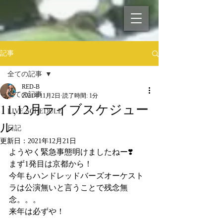
記事
全ての記事
RED-B
全ての記事
2021年11月2日
読了時間: 1分
11,12月ライブスケジュー
LIVE SCHEDULE
ル
日記
更新日：
2021年12月21日
ようやく緊急事態明けましたねー❣️
まず1発目は京都から！
今年もハンドレッドバーズオーケスト
ラは公演無いと言うことで残念無
念。。。
来年は必ずや！