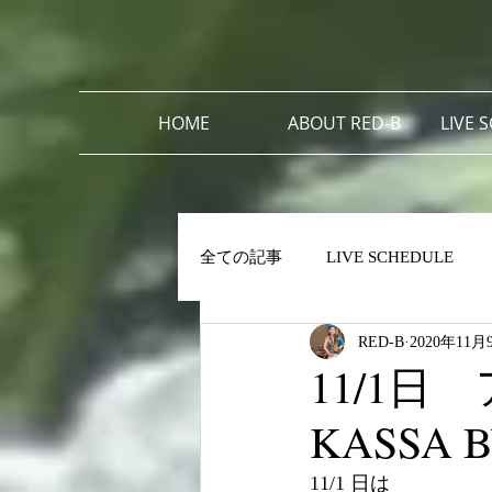
HOME
ABOUT RED-B
LIVE 
全ての記事
LIVE SCHEDULE
RED-B
2020年11月
11/1
KASSA B
11/1 日は