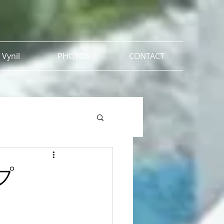
 Vynil
PHOTOS
CONTACT
ップ