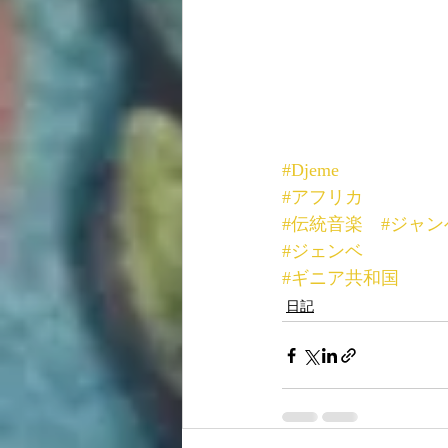
#Djeme
#アフリカ
#伝統音楽
#ジャン
#ジェンベ
#ギニア共和国
日記