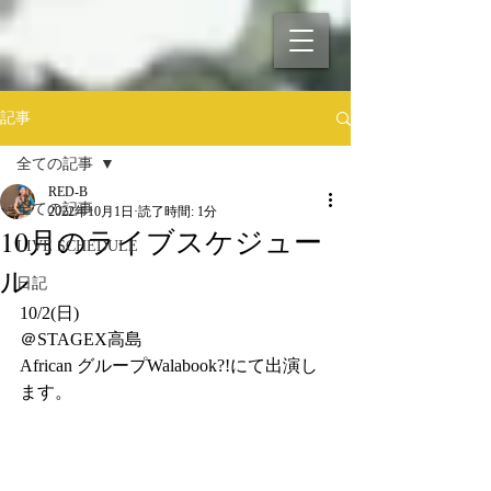
記事
全ての記事
RED-B
全ての記事
2022年10月1日
読了時間: 1分
10月のライブスケジュー
LIVE SCHEDULE
ル
日記
10/2(日)
＠STAGEX高島
African グループWalabook?!にて出演し
ます。