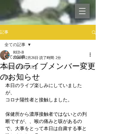
記事
全ての記事
RED-B
全ての記事
2020年12月26日
読了時間: 2分
本日のライブメンバー変更
LIVE SCHEDULE
のお知らせ
日記
本日のライブ楽しみにしていました
が、
コロナ陽性者と接触しました。
保健所から濃厚接触者ではないとの判
断ですが、、喉の痛みと咳があるの
で、大事をとって本日は自粛する事と