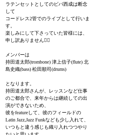
ラテンセットとしてのビバ西成は断念
して
コードレス2管でのライブとして行いま
す。
楽しみにして下さっていた皆様には、
申し訳ありません🙇‍♂️
メンバーは
持田道太郎(trombone) 津上信子(flute) 北
島史織(bass) 松田順司(drums)
となります。
持田道太郎さんが、レッスンなど仕事
のご都合で、来年からは継続しての出
演ができないため、
彼をfeatureして、彼のフィールドの
Latin Jazz,Jazz Funkなども少し入れて、
いつもと違う感じも織り入れつつやり
たいと思います。　