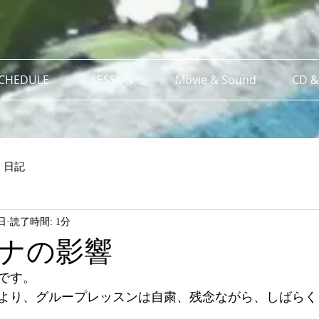
SCHEDULE
LESSON
Movie & Sound
CD &
日記
日
読了時間: 1分
ナの影響
Bです。
より、グループレッスンは自粛、残念ながら、しばらく