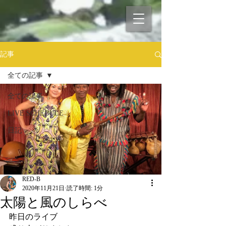
記事
全ての記事
全ての記事
LIVE SCHEDULE
日記
RED-B
2020年11月21日
読了時間: 1分
太陽と風のしらべ
昨日のライブ