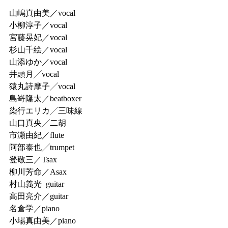
山嶋真由美／vocal
小柳淳子／vocal
宮藤晃妃／vocal
杉山千絵／vocal
山添ゆか／vocal
井頭月╱vocal
猿丸詩摩子╱vocal
島嵜隆太／beatboxer
染行エリカ╱三味線
山口真央╱二胡
市瀬由紀／flute
阿部泰也╱trumpet
登敬三／Tsax
柳川芳命／Asax
村山義光  guitar
高田亮介／guitar
名倉学／piano
小場真由美／piano