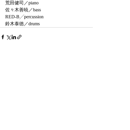
荒田健司／piano
佐々木善暁／bass
RED-B╱percussion
鈴木泰徳／drums
最新記事
すべて表示