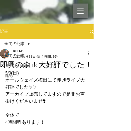
記事
全ての記事
RED-B
全ての記事
2021年5月11日
読了時間: 1分
即興の森！大好評でした！
LIVE SCHEDULE
5/9(日)
日記
オールウェイズ梅田にて即興ライブ大
好評でした✨✨
アーカイブ販売してますので是非お声
掛けくださいませ❣️
全体で
4時間程あります！