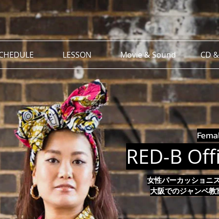
SCHEDULE
LESSON
Movie & Sound
CD &
Femal
RED-B Offi
女性パーカッショニス
大阪でのジャンベ教室